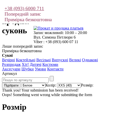
+38 (093) 6000 711
Прокат і
Попередній запис
продаж
Примірка безкоштовна
суконь
Запис можливий: 10:00 – 20:00
Вул. Симона Петлюри 6
Viber : +38 (093) 600 07 11
Лише попередній запис
Примірка безкоштовна
Сукні
Вечірні
Коктейльні
Весільні
Випускні
Великі
Однакові
Розпродаж
Хіт!
Дитячі
Костюми
Аксесуари
Шубки
Умови
Контакти
Артикул
Колір:
Розмір:
Thank you! Your submission has been received!
Oops! Something went wrong while submitting the form
Розмір