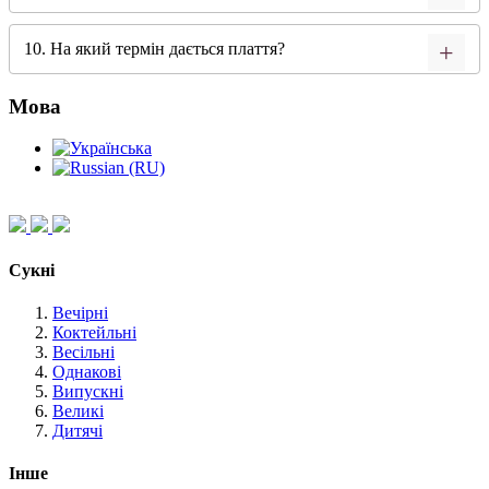
10. На який термін дається плаття?
Мова
Сукні
Вечірні
Коктейльні
Весільні
Однакові
Випускні
Великі
Дитячі
Інше